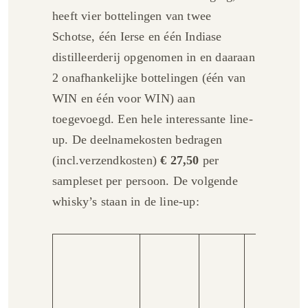
heeft vier bottelingen van twee
Schotse, één Ierse en één Indiase
distilleerderij opgenomen in en daaraan
2 onafhankelijke bottelingen (één van
WIN en één voor WIN) aan
toegevoegd. Een hele interessante line-
up. De deelnamekosten bedragen
(incl.verzendkosten)
€ 27,50
per
sampleset per persoon. De volgende
whisky’s staan in de line-up:
65% 
bour
vate