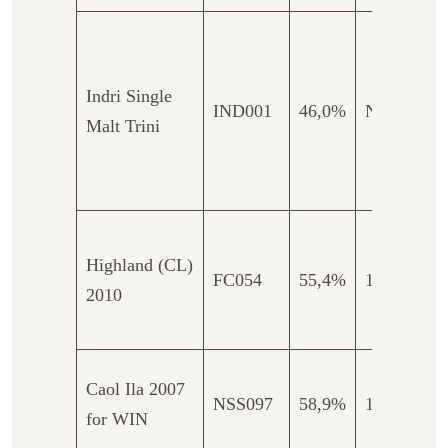
The 
wood
Indri Single
fill 
IND001
46,0%
Nas
Malt Trini
Ex f
wine
sher
Hogs
Highland (CL)
maar
FC054
55,4%
10
2010
waar
sher
Refil
Caol Ila 2007
NSS097
58,9%
13
butt 
for WIN
voo