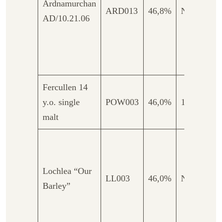
Ardnamurchan
ex-s
ARD013
46,8%
Nas
AD/10.21.06
vate
getur
en 
onge
Fercullen 14
y.o. single
POW003
46,0%
14
Sing
malt
Comb
van F
Lochlea “Our
bour
LL003
46,0%
Nas
Barley”
Refi
en 
Cask