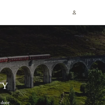
TY
 door