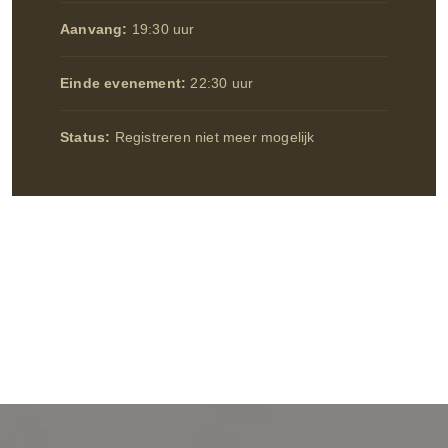
Aanvang:
19:30 uur
Einde evenement:
22:30 uur
Status:
Registreren niet meer mogelijk